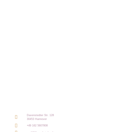
Davenstedter Str. 128
30453 Hannover
+49 162 5607808