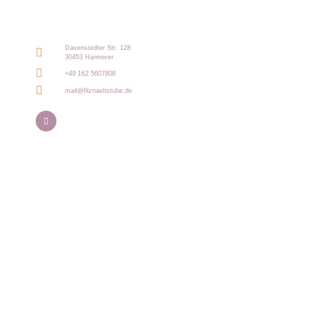
Davenstedter Str. 128
30453 Hannover
+49 162 5607808
mail@filznaehstube.de